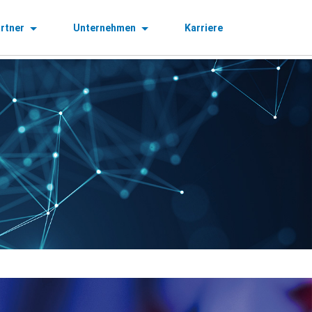
rtner
Unternehmen
Karriere